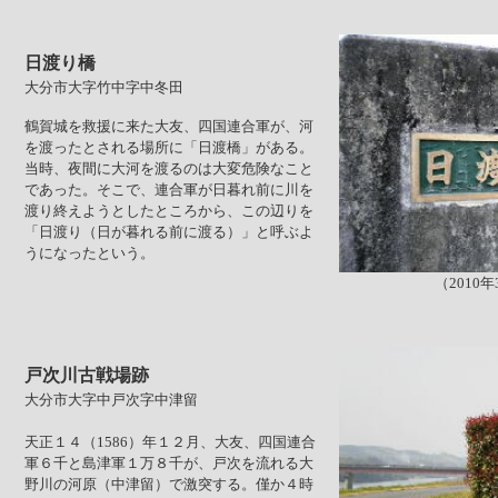
日渡り橋
大分市大字竹中字中冬田
鶴賀城を救援に来た大友、四国連合軍が、河
を渡ったとされる場所に「日渡橋」がある。
当時、夜間に大河を渡るのは大変危険なこと
であった。そこで、連合軍が日暮れ前に川を
渡り終えようとしたところから、この辺りを
「日渡り（日が暮れる前に渡る）」と呼ぶよ
うになったという。
（2010
戸次川古戦場跡
大分市大字中戸次字中津留
天正１４（1586）年１２月、大友、四国連合
軍６千と島津軍１万８千が、戸次を流れる大
野川の河原（中津留）で激突する。僅か４時