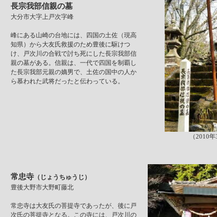
長宗我部信親の墓
大分市大字上戸次字峰
峰にある山崎の台地には、四国の土佐（現高
知県）から大友氏救援のため豊後に駆けつ
け、戸次川の合戦で討ち死にした長宗我部信
親の墓がある。信親は、一代で四国を制覇し
た長宗我部元親の嫡男で、土佐の国中の人か
ら慕われた武将だったと伝わっている。
（2010
常忠寺
（じょうちゅうじ）
豊後大野市大野町藤北
常忠寺は大友氏の菩提寺であったが、後に戸
次氏の菩提寺となる。この寺には、戸次川の