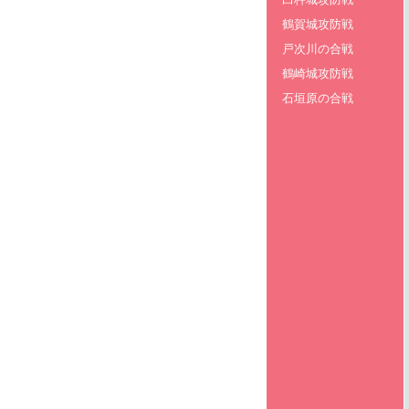
鶴賀城攻防戦
戸次川の合戦
鶴崎城攻防戦
石垣原の合戦