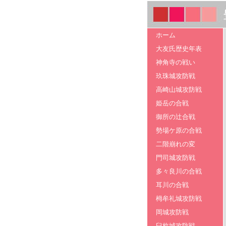
ホーム
大友氏歴史年表
神角寺の戦い
玖珠城攻防戦
高崎山城攻防戦
姫岳の合戦
御所の辻合戦
勢場ケ原の合戦
二階崩れの変
門司城攻防戦
多々良川の合戦
耳川の合戦
栂牟礼城攻防戦
岡城攻防戦
臼杵城攻防戦