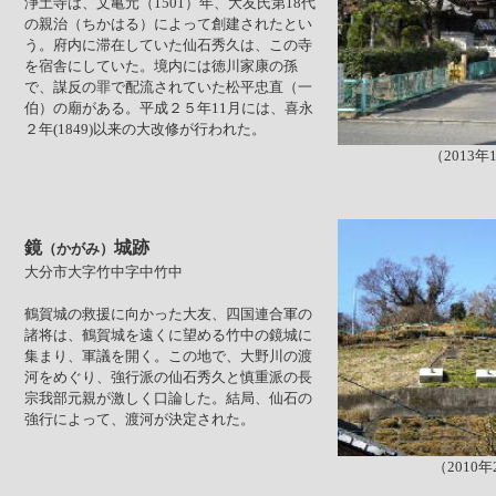
浄土寺は、文亀元（1501）年、大友氏第18代
の親治（ちかはる）によって創建されたとい
う。府内に滞在していた仙石秀久は、この寺
を宿舎にしていた。境内には徳川家康の孫
で、謀反の罪で配流されていた松平忠直（一
伯）の廟がある。平成２５年11月には、喜永
２年(1849)以来の大改修が行われた。
（2013年
鏡
城跡
（かがみ）
大分市大字竹中字中竹中
鶴賀城の救援に向かった大友、四国連合軍の
諸将は、鶴賀城を遠くに望める竹中の鏡城に
集まり、軍議を開く。この地で、大野川の渡
河をめぐり、強行派の仙石秀久と慎重派の長
宗我部元親が激しく口論した。結局、仙石の
強行によって、渡河が決定された。
（2010