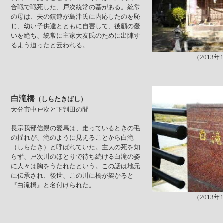
合戦で戦死した、戸次統常の墓がある。統常
の母は、夫の鎮連が島津氏に内応したのを恥
じ、幼い子供達とともに自害して、後顧の憂
いを絶ち、統常に主家大友氏のために出陣す
るよう迫ったと云われる。
（2013年
白滝橋
（しらたきばし）
大分市中戸次と下判田の間
長宗我部信親の愛馬は、走っているときの毛
の揺れが、滝のように見えることから白滝
（しらたき）と呼ばれていた。主人の死を知
らず、戸次川のほとりで待ち続ける白滝の姿
に人々は胸をうたれたという。この話は地元
に伝承され、後世、この川に橋が架かると
『白滝橋』と名付けられた。
（2013年