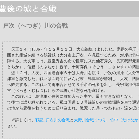
戸次（へつぎ）川の合戦
天正１４（1586）年１２月１１日、大友義統（よしむね、宗麟の息子
囲され籠城を続ける鶴賀城（大分市上戸次）を救援するため、対岸の竹
陣する。大友軍には、豊臣秀吉の命で援軍に来た仙石秀久、長宗我部元
とちか）、信親（のぶちか）親子、十河存保（そごう・まさやす）の四
翌１２日、大友、四国連合軍６千は大野川を渡り、戸次の河原（大分
津軍と激突した。戦いは４時間に及んだ末、島津軍が勝利し、大友、四
へ敗走する。この戦いで両軍合わせて３千名の死者を出し、長宗我部信
常（べっき・むねつね）らの武将が壮烈な死を遂げる。
この戦いは、島津軍が豊後に攻め入った中で、最も大きな戦となり、
て後世に語り継がれている。私は国道１０号線沿いの古戦場跡を車で通
の地から豊後を救うために送り込まれ、戦死した兵（つわもの）達を偲
※詳しくは、
戦記_戸次川の合戦
と
大野川合戦まつり
、
竹中（たけなか
さい。