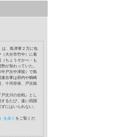
）は、島津軍２万に包
中（大分市竹中）に着
親（ちょうそかべ・も
国勢が加わっていた。
市中戸次中津留）で島
国連合軍は府内や鶴崎
親、十河存保、戸次統
『戸次川の合戦』とし
過するたび、遠い四国
ばずにはいられない。
）を歩く
をご覧くだ