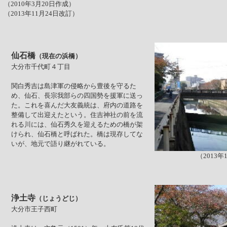
（2010年3月20日作成）
（2013年11月24日改訂）
仙石橋
（現在の浜橋）
大分市千代町４丁目
関白秀吉は島津軍の侵略から豊後を守るた
め、仙石、長宗我部らの四国勢を援軍に送っ
た。これを喜んだ大友義統は、府内の道路を
整備して出迎えたという。住吉神社の前を流
れる川には、仙石秀久を迎えるための橋が架
けられ、仙石橋と呼ばれた。橋は現存してな
いが、地元で語り継がれている。
（2013年
浄土寺
（じょうどじ）
大分市王子西町