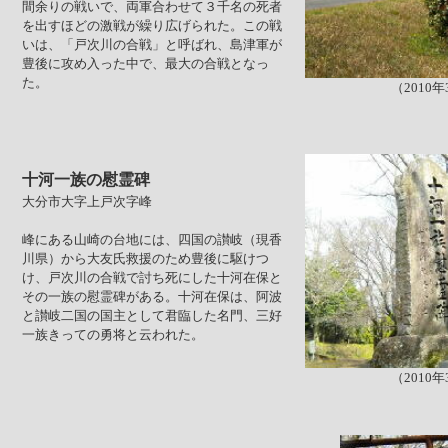
間余りの戦いで、両軍合わせて３千名の死者
を出すほどの激戦が繰り広げられた。この戦
いは、「戸次川の合戦」と呼ばれ、島津軍が
豊後に攻め入った中で、最大の合戦となっ
た。
（2010
十河一族の慰霊碑
大分市大字上戸次字峰
峰にある山崎の台地には、四国の讃岐（現香
川県）から大友氏救援のため豊後に駆けつ
け、戸次川の合戦で討ち死にした十河在保と
その一族の慰霊碑がある。十河在保は、阿波
と讃岐二国の国主として君臨した名門、三好
一族きっての勇将と云われた。
（2010