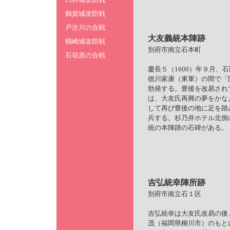
鶴賀城攻防戦
戸次川の合戦
大友義統本陣跡
鶴崎城攻防戦
別府市南立石本町
石垣原の合戦
慶長５（1600）年９月、
徳川家康（東軍）の間で「
勃発する。豊後を改易され
は、大友氏再興の夢をかな
して再び豊後の地に足を踏
兵する。杉乃井ホテル北側
統の本陣跡の石碑がある。
吉弘統幸陣所跡
別府市南立石１区
吉弘統幸は大友氏改易の後
茂（福岡県柳川市）のもと