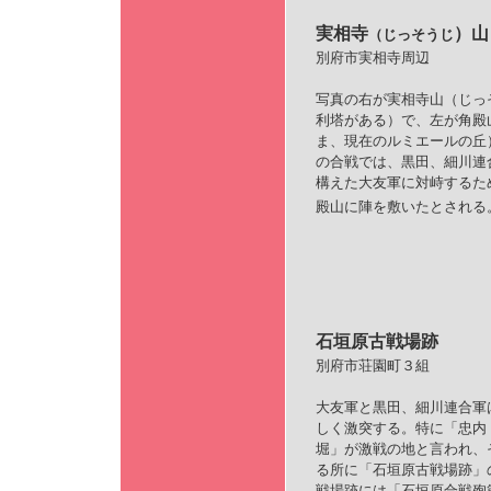
実相寺
）山
（じっそうじ
別府市実相寺周辺
写真の右が実相寺山（じっ
利塔がある）で、左が角殿
ま、現在のルミエールの丘
の合戦では、黒田、細川連
構えた大友軍に対峙するた
殿山に陣を敷いたとされる
石垣原古戦場跡
別府市荘園町３組
大友軍と黒田、細川連合軍
しく激突する。特に「忠内
堀」が激戦の地と言われ、
る所に「石垣原古戦場跡」
戦場跡には「石垣原合戦殉