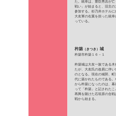
た。統幸は、豊臣秀吉が亡
戦い」が始まると、旧主の
参加する。杉乃井ホテルに
大友軍の右翼を担った統幸
っている。
杵築
城
（きつき）
杵築市杵築１６－１
杵築城は大友一族である木
たが、大友氏の改易に伴い
のとなる。現在の城郭、町
代に築かれたものである。
から杵築になったのは、幕
って「杵築」と記されたこ
再興を賭けた石垣原の合戦
戦から始まる。