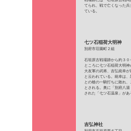
てられ、戦で亡くなった兵
ている。
七ツ石稲荷大明神
別府市荘園町２組
石垣原古戦場跡から約３０
ところに七ツ石稲荷大明神
大友軍の武将、吉弘統幸が
と云われている。統幸は、
との槍の一騎打ちに敗れ、
とされる。奥に「別府八湯
された「七ツ石温泉」があ
吉弘神社
別府市石垣原西６丁目