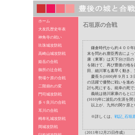
ホーム
石垣原の合戦
大友氏歴史年表
神角寺の戦い
玖珠城攻防戦
鎌倉時代から約４００年
高崎山城攻防戦
末を問われ豊臣秀吉によっ
康（東軍）は天下分け目の
姫岳の合戦
を賭けて、再び豊後の地を
御所の辻合戦
田、細川軍も素早く動き、
慶長５(1600)年９月
勢場ケ原の合戦
の活躍で優勢に戦いを進め
二階崩れの変
討ち死にする。統幸の死で
義統は徳川家康のもとに
門司城攻防戦
(1610)年に波乱の生涯を
多々良川の合戦
以上が、九州の関ケ原と
耳川の合戦
※詳しくは、
戦記_石垣
栂牟礼城攻防戦
岡城攻防戦
（2011年12月25日作成）
臼杵城攻防戦