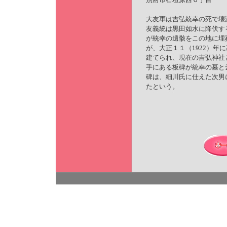
大友軍は吉弘統幸の死で壊
友義統は黒田如水に降伏す
が統幸の遺骸をこの地に埋
が、大正１１（1922）年
建てられ、現在の吉弘神社
手にある板碑が統幸の墓と
碑は、細川氏に仕えた次男
たという。