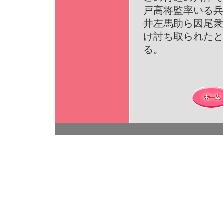
戸高将監率いる兵
井左馬助ら因尾衆
け討ち取られたと
る。