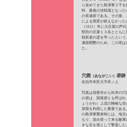
ら攻めてきた島津軍２千を
時、最後の決戦場となった
の長瀬原である。その後、
による異変が絶えなかった
（1822）年に大庄屋の芦
堅田の庄屋１３名とともに
戦死者の霊を弔ったという
瀬原開墾のため、この塔は
た。
穴囲
砦跡
（あながこい）
佐伯市本匠大字井ノ上
写真は宿善寺から対岸の穴
の砦は、因尾砦とも呼ばれ
ょうがわ）上流の険峻な岩
洞窟を利用した要塞である。天
の島津軍襲来時には、地元
もり、攻め登って来る敵軍
きな石を落として撃退した