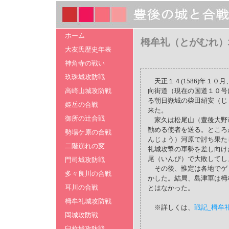
ホーム
栂牟礼（とがむれ）
大友氏歴史年表
神角寺の戦い
玖珠城攻防戦
天正１４(1586)年１
高崎山城攻防戦
向街道（現在の国道１０号
る朝日嶽城の柴田紹安（じ
姫岳の合戦
来た。
御所の辻合戦
家久は松尾山（豊後大野
勧める使者を送る。ところ
勢場ケ原の合戦
んじょう）河原で討ち果た
二階崩れの変
礼城攻撃の軍勢を差し向け
尾（いんび）で大敗してし
門司城攻防戦
その後、惟定は各地でゲ
多々良川の合戦
かした。結局、島津軍は栂
耳川の合戦
とはなかった。
栂牟礼城攻防戦
※詳しくは、
戦記_栂牟
岡城攻防戦
臼杵城攻防戦