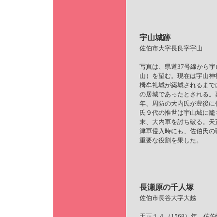
宇山城跡
佐伯市大字長良字宇山
写真は、県道37号線から
山）を望む。現在は宇山神
栂牟礼城が築城されるまで
の居城であったとされる。嘉
年、周防の大内氏が豊後に
氏９代の惟世は宇山城に籠
末、大内軍を討ち破る。天正1
津軍侵入時にも、佐伯氏の
重要な役割を果した。
長瀬原の千人塚
佐伯市長谷大字大越
天正１４（1568）年、佐