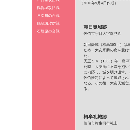
（2010年9月4日作成）
鶴賀城攻防戦
戸次川の合戦
鶴崎城攻防戦
朝日嶽城跡
石垣原の合戦
佐伯市宇目大字塩見園
朝日嶽城（標高305ｍ）は
ため、大友宗麟の命を受け
た。
天正１４（1586）年、島
た時、大友氏に不満を抱い
に内応し、城を明け渡す。
佐伯惟定によって奪取され
なる。その後、大友氏滅亡
る。
栂牟礼城跡
佐伯市弥生栂牟礼山