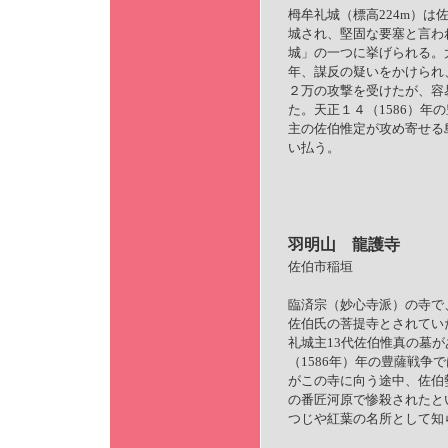
栂牟礼城（標高224m）は
城され、堅固な要塞と言わ
城」の一つに挙げられる。大
年、謀反の疑いをかけられ
２万の攻撃を受けたが、容
た。天正１４（1586）年
主の佐伯惟定が攻め寄せる
い払う。
羽明山
龍護寺
佐伯市稲垣
臨済宗（妙心寺派）の寺で
佐伯氏の菩提寺とされてい
礼城主13代佐伯惟真の墓
（1586年）年の豊薩戦争
がこの寺に向う途中、佐伯
の番匠河原で惨殺されたと
つじや紅葉の名所として知