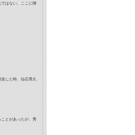
汰ではない。ここに陣
侵攻した時、仙石秀久
。
ることがあったが、秀