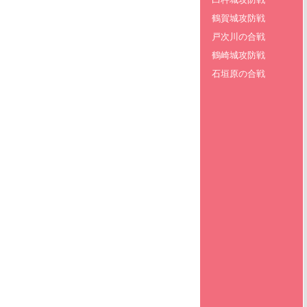
鶴賀城攻防戦
戸次川の合戦
鶴崎城攻防戦
石垣原の合戦