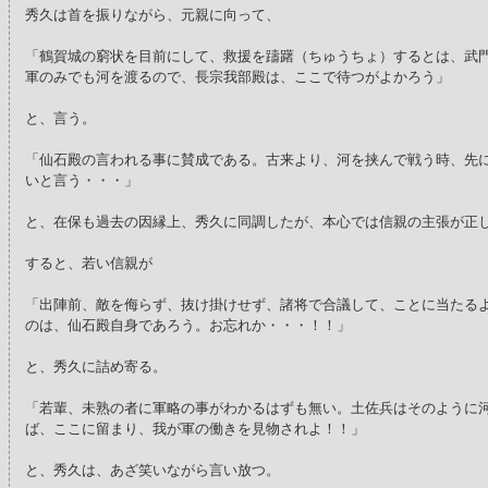
秀久は首を振りながら、元親に向って、
「鶴賀城の窮状を目前にして、救援を躊躇（ちゅうちょ）するとは、武
軍のみでも河を渡るので、長宗我部殿は、ここで待つがよかろう」
と、言う。
「仙石殿の言われる事に賛成である。古来より、河を挟んで戦う時、先
いと言う・・・」
と、在保も過去の因縁上、秀久に同調したが、本心では信親の主張が正
すると、若い信親が
「出陣前、敵を侮らず、抜け掛けせず、諸将で合議して、ことに当たる
のは、仙石殿自身であろう。お忘れか・・・！！」
と、秀久に詰め寄る。
「若輩、未熟の者に軍略の事がわかるはずも無い。土佐兵はそのように
ば、ここに留まり、我が軍の働きを見物されよ！！」
と、秀久は、あざ笑いながら言い放つ。