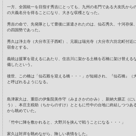
一方、全国統一を目指す秀吉にとっても、九州の名門である大友氏から
の大義名分を得ることになり、大きな収穫となった。
秀吉の命で、先発隊として豊後に派遣されたのは、仙石秀久、十河存保
の四国勢であった。
秀久は浄土寺（大分市王子西町）、元親は瑞光寺（大分市六坊北町付近
宿舎とする。
義統は援軍を迎えるにあたり、住吉川に架かる土橋を石橋に架け替える
備したという。
後世、この橋は「仙石殿を迎える橋・・・」が短縮され、『仙石橋』（
と呼ばれるようになる。
島津家久は、重臣の伊集院美作守（みまさかのかみ）、新納大膳正（に
う）、本庄主税助（ちからのすけ）とともに竹中の台地に終結しつつあ
から眺めていた。
「竹中に陣を敷かれると、大野川を挟んで戦うことになる・・・」
家久は対岸を眺めながら、険しい表情をした。