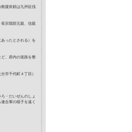
の救援依頼は九州征伐
、長宗我部元親、信親
にあったとされる）を
など、府内の道路を整
大分市千代町４丁目）
いろ・だいぜんのしょ
る連合軍の様子を遠く