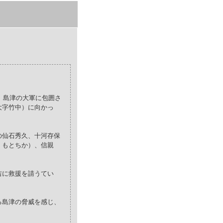
、島津の大軍に包囲さ
大字竹中）に向かっ
の仙石秀久、十河存保
・もとちか）、信親
吉に救援を請うてい
る島津の脅威を感じ、