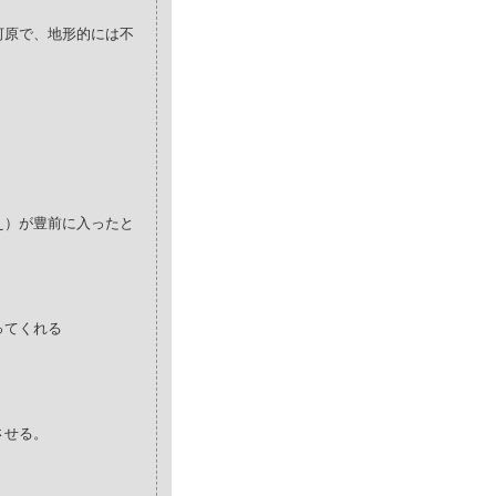
河原で、地形的には不
え）が豊前に入ったと
ってくれる
させる。