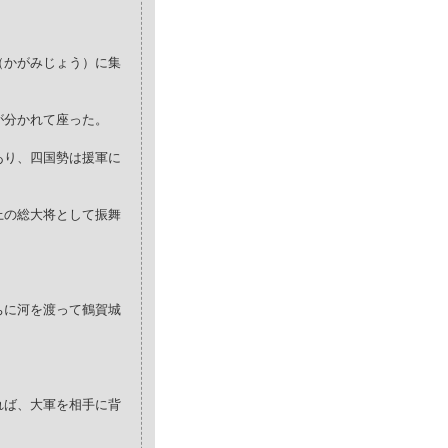
（かがみじょう）に集
が分かれて座った。
あり、四国勢は援軍に
上の総大将として振舞
ちに河を渡って鶴賀城
れば、大軍を相手に背