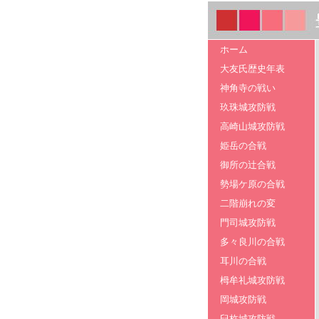
ホーム
大友氏歴史年表
神角寺の戦い
玖珠城攻防戦
高崎山城攻防戦
姫岳の合戦
御所の辻合戦
勢場ケ原の合戦
二階崩れの変
門司城攻防戦
多々良川の合戦
耳川の合戦
栂牟礼城攻防戦
岡城攻防戦
臼杵城攻防戦