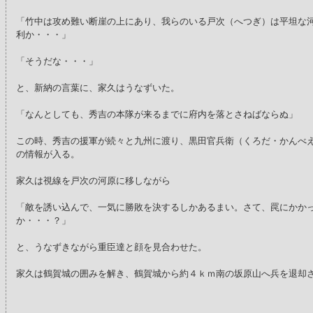
「竹中は攻め難い断崖の上にあり、我らのいる戸次（へつぎ）は平坦な
利か・・・」
「そうだな・・・」
と、新納の言葉に、家久はうなずいた。
「なんとしても、秀吉の本隊が来るまでに府内を落とさねばならぬ」
この時、秀吉の援軍が続々と九州に渡り、黒田官兵衛（くろだ・かんべ
の情報が入る。
家久は視線を戸次の河原に移しながら
「敵を誘い込んで、一気に勝敗を決するしかあるまい。さて、罠にかか
か・・・？」
と、うなずきながら重臣達と顔を見合わせた。
家久は鶴賀城の囲みを解き、鶴賀城から約４ｋｍ南の坂原山へ兵を退却