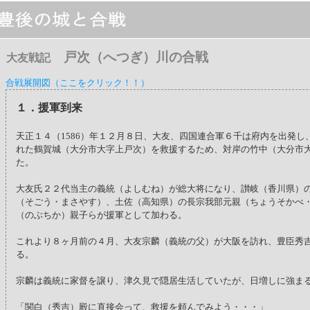
戸次（へつぎ）川の合戦
大友戦記
合戦展開図（ここをクリック！！）
１．援軍到来
天正１４（1586）年１２月８日、大友、四国連合軍６千は府内を出発し
れた鶴賀城（大分市大字上戸次）を救援するため、対岸の竹中（大分市
た。
大友氏２２代当主の義統（よしむね）が総大将になり、讃岐（香川県）
（そごう・まさやす）、土佐（高知県）の長宗我部元親（ちょうそかべ
（のぶちか）親子らが援軍として加わる。
これより８ヶ月前の４月、大友宗麟（義統の父）が大阪を訪れ、豊臣秀
る。
宗麟は義統に家督を譲り、津久見で隠居生活していたが、日増しに強ま
「関白（秀吉）殿に直接会って、救援を頼んでみよう・・・」