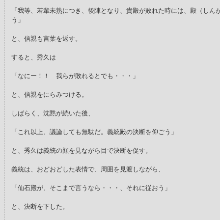
「我等、若輩未熟につき、後陣となり、貴殿が敗れた時には、殿（しん
う」
と、信親も言葉を返す。
すると、秀久は
「なにー！！ 我らが敗れるとでも・・・」
と、信親をにらみつける。
しばらく、沈黙が続いた後、
「これ以上、議論しても無駄だ。義統殿の決断を仰ごう」
と、秀久は義統の顔を見ながら目で決断を促す。
義統は、おどおどした表情で、周囲を見渡しながら、
「仙石殿が、そこまで言うなら・・・、それに従おう」
と、決断を下した。