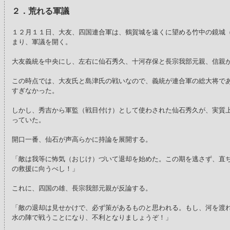
２．荒れる軍議
１２月１１日、大友、四国連合軍は、鶴賀城を遠くに望める竹中の鏡城
まり、軍議を開く。
大友義統を中央にし、左右に仙石秀久、十河存保と長宗我部元親、信親
この時点では、大友氏と島津氏の戦いなので、義統が連合軍の総大将で
すぎなかった。
しかし、秀吉から軍監（戦目付け）として使わされた仙石秀久が、実質
っていた。
開口一番、仙石が声高らかに持論を展開する。
「敵は我等に怖気（おじけ）づいて退却を始めた。この期を逃さず、直
の救援に向うべし！」
これに、四国の雄、長宗我部元親が反論する。
「敵の退却は見せかけで、必ず策があるものと思われる。もし、河を渡
水の陣で戦うことになり、不利となりましょうぞ！」