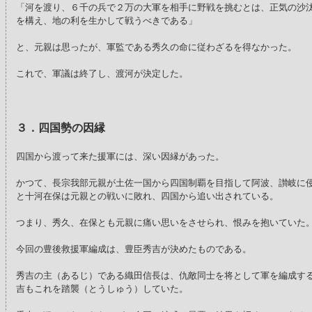
「河を渡り、６千の兵で２万の大軍を相手に野戦を挑むとは、正気の沙
を構え、地の利を生かして戦うべきである」
と、元親は思ったが、軍監である秀久の命に従わざるを得なかった。
これで、軍議は終了し、渡河が決定した。
３．四国勢の因縁
四国から渡って来た援軍には、深い因縁があった。
かつて、長宗我部元親が土佐一国から四国制覇を目指して阿波、讃岐に
と十河在保は元親との戦いに敗れ、四国から追い出されている。
つまり、秀久、在保とも元親に痛い思いをさせられ、恨みを抱いていた
今回の豊後救援軍編成は、豊臣秀吉が決めたものである。
秀吉の主（あるじ）である織田信長は、仇敵同士を将として軍を編成す
吉もこれを踏襲（とうしゅう）していた。