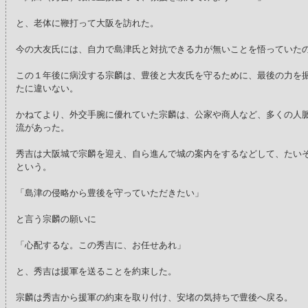
と、老体に鞭打って大阪を訪れた。
今の大友氏には、自力で島津氏と対抗できる力が無いことを悟っていた
この１年後に病没する宗麟は、豊後と大友氏を守るために、最後の力を
たに違いない。
かねてより、外交手腕に優れていた宗麟は、公家や商人など、多くの人
流があった。
秀吉は大阪城で宗麟を迎え、自ら進んで城の案内をするなどして、たい
という。
「島津の侵略から豊後を守っていただきたい」
と言う宗麟の願いに
「心配するな。この秀吉に、お任せあれ」
と、秀吉は援軍を送ることを約束した。
宗麟は秀吉から援軍の約束を取り付け、安堵の気持ちで豊後へ戻る。