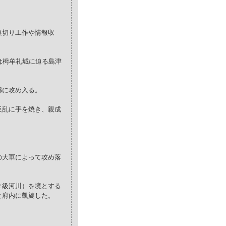
裏切り工作や情報収
は栂牟礼城に迫る島津
縣に攻め入る。
反乱に手を焼き、親成
の大軍によって攻め落
２級河川）を境とする
と府内に凱旋した。