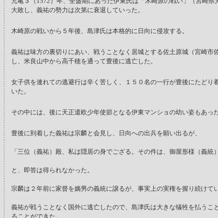
元亀３（1572）年、全盛期にあった伊東氏は「木崎原の戦い」（宮崎県
大敗し、義祐の勢力は次第に衰退していった。
木崎原の戦いから５年後、島津氏は本格的に日向に侵攻する。
義祐は味方の裏切りにあい、戦うことなく居城とする佐土原城（宮崎市
し、米良山中から高千穂を通って豊後に逃亡した。
女子供を連れての逃避行は辛く苦しく、１５０名の一行が豊後にたどり
いた。
その中には、後に天正遣欧少年使節となる伊東マンショの幼い姿もあっ
豊後に到着した義祐は宗麟と会見し、日向への出兵を願い出るが、
「三位（義祐）殿、私は隠居の身でござる。その件は、御屋形様（義統
と、即答は得られなかった。
宗麟は２年前に家督を嫡男の義統に譲るが、事実上の実権を握り続けて
義祐が戦うことなく国外に逃亡したので、島津氏は大きな犠牲を払うこ
ることができた。