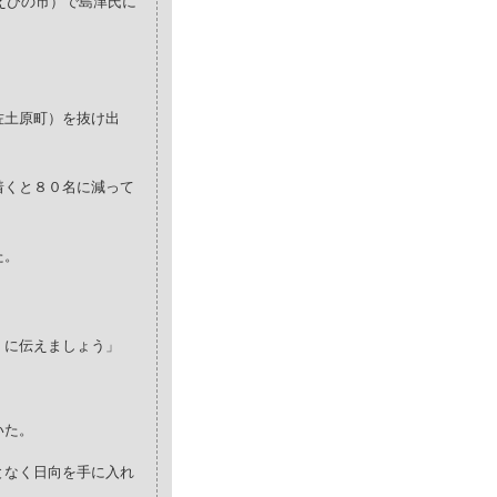
えびの市）で島津氏に
佐土原町）を抜け出
着くと８０名に減って
た。
）に伝えましょう」
いた。
となく日向を手に入れ