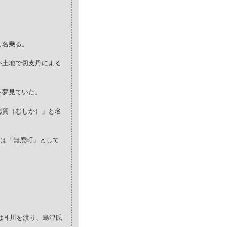
。
と名乗る。
い土地で切支丹による
を夢見ていた。
志賀（むしか）」と名
地は「無鹿町」として
は耳川を渡り、島津氏