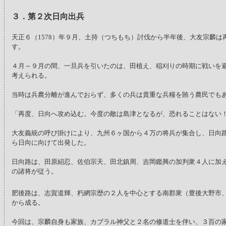
３．第２次日向出兵
天正６（1578）年９月、土持（つちもち）討伐から半年後、大友宗麟は
す。
４月～９月の間、一旦兵を引いたのは、田植え、稲刈りの時期に戦いを
考えられる。
当時は兵農分離が進んでおらず、多くの兵は貴重な兵糧を賄う農民でも
「再度、日向へ攻め込む。今度の敵は島津となるが、恐れることはない
大友義統の呼び掛けにより、九州６ヶ国から４万の将兵が集合し、日向
ら日向に向けて出発した。
日向路は、田原紹忍、佐伯宗天、田北鎮周、吉岡鑑興の加判衆４人に加
の諸将が従う。
肥後路は、志賀道輝、朽網宗歴の２人を中心とする南郡衆（豊後大野市
から成る。
今回は、宗麟自身も家族、カブラル神父と２名の修道士を伴い、３百の