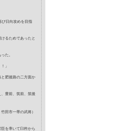
再び日向攻めを目指
避けるためであったと
あった。
！！」
路と肥後路の二方面か
え、豊前、筑前、筑後
、竹田市一帯の武将）
家臣を率いて臼杵から