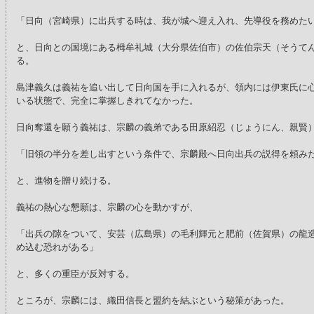
「日向（宮崎県）に出兵する時は、我が城へ迎え入れ、先導役を務めた
と、日向との国境にある栂牟礼城（大分県佐伯市）の佐伯宗天（そうて
る。
島津義久は義祐を追い出して日向国を手に入れるが、領内には伊東氏に
いる状態で、完全に掌握しきれてなかった。
日向奪還を願う義祐は、宗麟の義弟である田原紹忍（じょうにん、親賢
「旧領の半分を差し出すという条件で、宗麟殿へ日向出兵の説得を頼み
と、進物を贈り続ける。
義祐の熱心な懇願は、宗麟の心を動かすが、
「出兵の隙をついて、安芸（広島県）の毛利輝元と肥前（佐賀県）の龍
め込む恐れがある」
と、多くの重臣が反対する。
ところが、宗麟には、織田信長と盟約を結ぶという秘策があった。