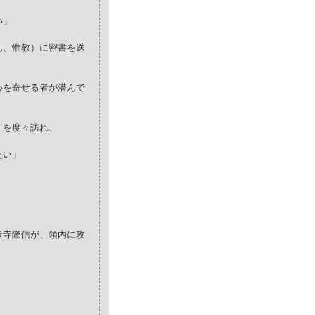
い」
ん、惟教）に密書を送
心を寄せる者が潜んで
）を度々訪れ、
たい」
造寺隆信が、領内に攻