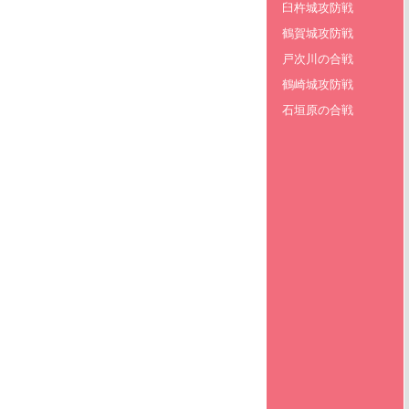
臼杵城攻防戦
鶴賀城攻防戦
戸次川の合戦
鶴崎城攻防戦
石垣原の合戦