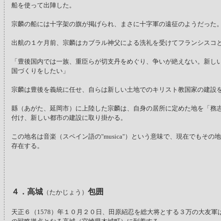
船を使って出陣した。
宗麟の船には十字架の旗が掲げられ、まさに十字軍の遠征のようだった
出航の１ケ月前、宗麟はカブラル神父による洗礼を受けてフランシスコ
「豊後国内では一族、重臣らが切支丹をめぐり、争いが絶えない。新し
国づくりをしたい」
宗麟は豊後を義統に任せ、自らは新しい土地でのキリスト教国家の建設
縣（あがた、延岡市）に上陸した宗麟は、自身の居所に定めた地を「務
付け、新しい都市の建設に取り掛かる。
この地名は音楽（スペイン語の"musica"）という意味で、現在でもその
存在する。
４．高城
包囲
（たかじょう）
天正６（1578）年１０月２０日、田原紹忍を総大将とする３万の大友軍