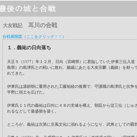
耳川の合戦
大友戦記
合戦展開図（ここをクリック！！）
１．義祐の日向落ち
天正５（1577）年１２月、日向（宮崎県）に君臨していた伊東三位入道
島県）の島津氏との戦いに敗れ、姻戚にあたる大友宗麟（義鎮）を頼っ
れてきた。
伊東氏は源頼朝に重用された工藤祐経の後裔で、守護職の島津氏と抗争
平野に領土を広げた。
伊東氏１１代の義祐は日向に４８の支城を構え、朝廷から従三位（じゅ
れるなどして最盛期を築く。
ところが、義祐は次第に京風文化に溺れるようになり、武将としての覇