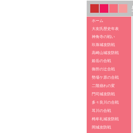
ホーム
大友氏歴史年表
神角寺の戦い
玖珠城攻防戦
高崎山城攻防戦
姫岳の合戦
御所の辻合戦
勢場ケ原の合戦
二階崩れの変
門司城攻防戦
多々良川の合戦
耳川の合戦
栂牟礼城攻防戦
岡城攻防戦