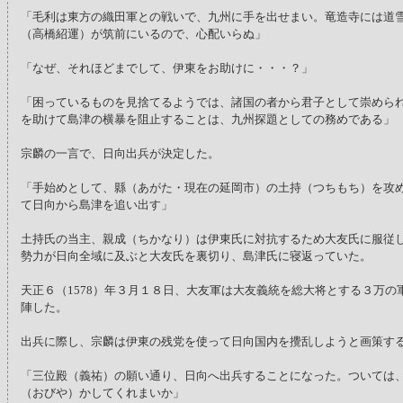
「毛利は東方の織田軍との戦いで、九州に手を出せまい。竜造寺には道
（高橋紹運）が筑前にいるので、心配いらぬ」
「なぜ、それほどまでして、伊東をお助けに・・・？」
「困っているものを見捨てるようでは、諸国の者から君子として崇めら
を助けて島津の横暴を阻止することは、九州探題としての務めである」
宗麟の一言で、日向出兵が決定した。
「手始めとして、縣（あがた・現在の延岡市）の土持（つちもち）を攻
て日向から島津を追い出す」
土持氏の当主、親成（ちかなり）は伊東氏に対抗するため大友氏に服従
勢力が日向全域に及ぶと大友氏を裏切り、島津氏に寝返っていた。
天正６（1578）年３月１８日、大友軍は大友義統を総大将とする３万の
陣した。
出兵に際し、宗麟は伊東の残党を使って日向国内を攪乱しようと画策す
「三位殿（義祐）の願い通り、日向へ出兵することになった。ついては
（おびや）かしてくれまいか」