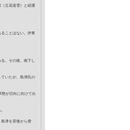
雪（立花道雪）と紹運
れることはない。伊東
める。その後、南下し
していたが、島津氏の
軍勢が日向に向けて出
る。
、島津を背後から脅