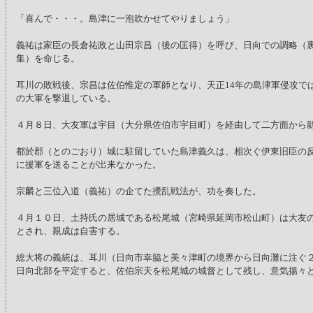
「喜んで・・・。島津に一泡吹かせてやりましょう」
義祐は家臣の長倉祐政と山田宗昌（後の匡得）を呼び、日向での調略（
集）を命じる。
耳川の敗戦後、宗昌は佐伯惟定の軍師となり、天正14年の島津軍侵攻で
の大軍を撃退している。
４月８日、大友軍は宇目（大分県佐伯市宇目町）を経由して二方面から
都於郡（とのごおり）城に駐留していた島津義久は、相次ぐ伊東旧臣の
に援軍を送ることが出来なかった。
宗麟と三位入道（義祐）の企てた攪乱戦法が、功を奏した。
４月１０日、土持氏の居城である松尾城（宮崎県延岡市松山町）は大友
とされ、親成は自害する。
総大将の義統は、耳川（日向市幸脇と美々津町の境界から日向灘に注ぐ
日向北部を平定すると、佐伯宗天を松尾城の城督として残し、意気揚々