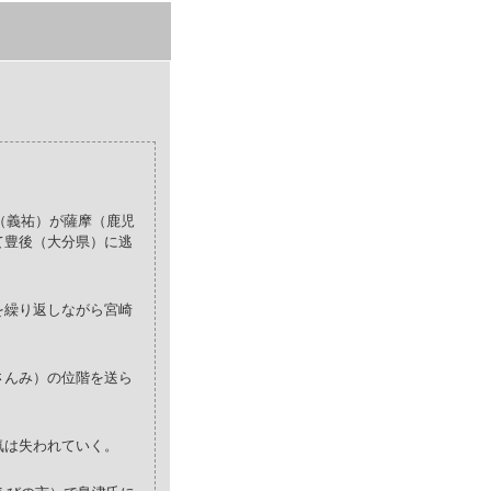
（義祐）が薩摩（鹿児
て豊後（大分県）に逃
を繰り返しながら宮崎
さんみ）の位階を送ら
気は失われていく。