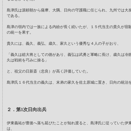
島津氏は源頼朝から薩摩、大隅、日向の守護職に任じられ、九州では大
である。
島津の領内では一族による内紛が長く続いたが、１５代当主の貴久が宿
の統一を果す。
貴久には、義久、義弘、歳久、家久という優秀な４人の子がおり、
「義久は総大将としての徳があり、義弘は武勇と軍略に長け、歳久は冷
久は戦術を巧みに操る」
と、祖父の日新斎（忠良）が高く評価していた。
島津氏１６代当主の義久は、末弟の家久を佐土原城に置き、日向の統治
２．第1次日向出兵
伊東義祐が豊後へ落ち延びたことが知れ渡ると、島津氏に従っていた伊
は、