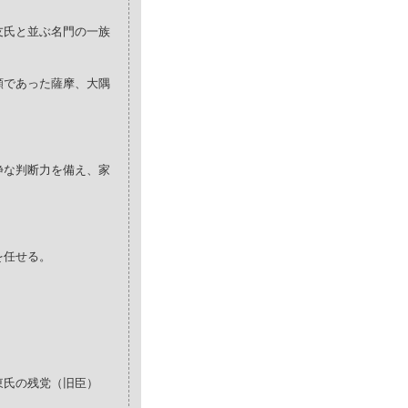
友氏と並ぶ名門の一族
願であった薩摩、大隅
静な判断力を備え、家
を任せる。
東氏の残党（旧臣）