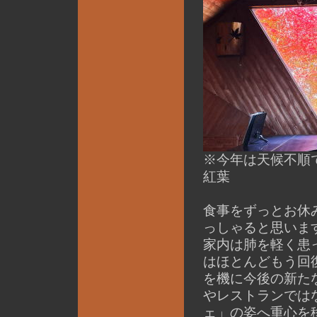
※今年は天候不順
紅葉
食事をずっとお休
っしゃると思いま
家内は肺を軽く患
はほとんどもう回
を機に今後の新た
やレストランでは
ェ」の姿へ重心を