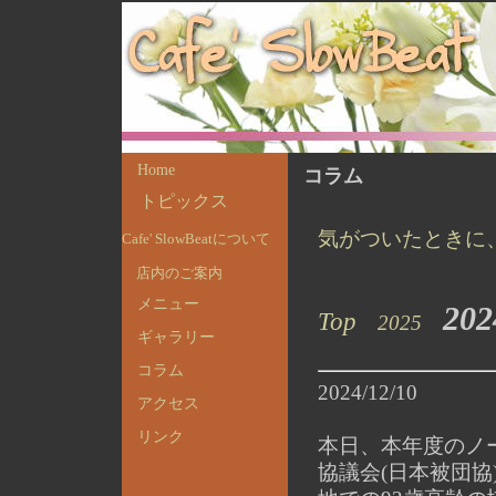
Home
コラム
トピックス
気がついたときに
Cafe' SlowBeatについて
店内のご案内
メニュー
202
Top
2025
ギャラリー
コラム
2024/12/10
アクセス
リンク
本日、本年度のノ
協議会(日本被団