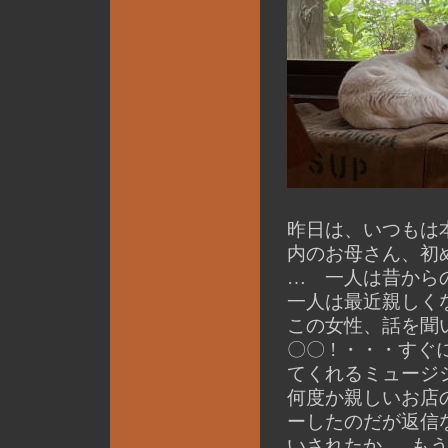
昨日は、いつもは
内のお母さん、初
… 一人は昔から
一人は最近親しく
この女性、話を聞
〇〇 ! ・・・す
てくれるミュージ
何度か親しいお店
ーしたのだが返信
いされたか … も