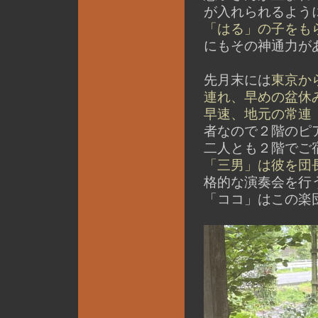
が入れられるよう
「はる」の子をも
にもその神通力が
先月末には
東京か
連れ、早めの盆休
早速、地元の常連
者なので２階のピ
二人とも２階でご宿泊
「三男」は彼を団
格的な演奏会を行
「ココ」はこの楽