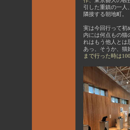
作、
東京藝大の教
引した重鎮の一人
隣接する朝地町。
実は今回行って初
内には何点もの猫
れはもう他人とは
あっ、そうか、猫
まで行った時は100