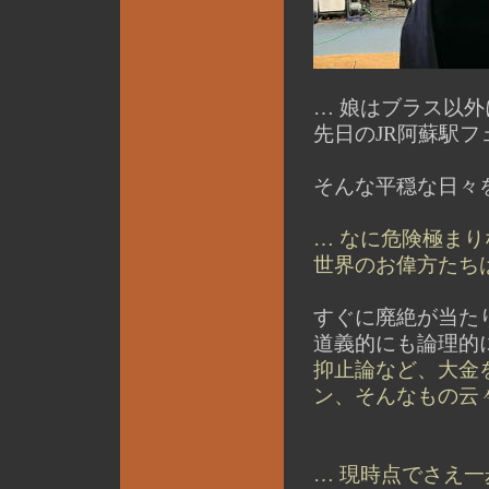
… 娘はブラス以
先日のJR阿蘇駅フ
そんな平穏な日々
… なに危険極ま
世界のお偉方たちは 
すぐに廃絶が当たり前
道義的にも論理的
抑止論など、大金
ン、そんなもの云
… 現時点でさえ一