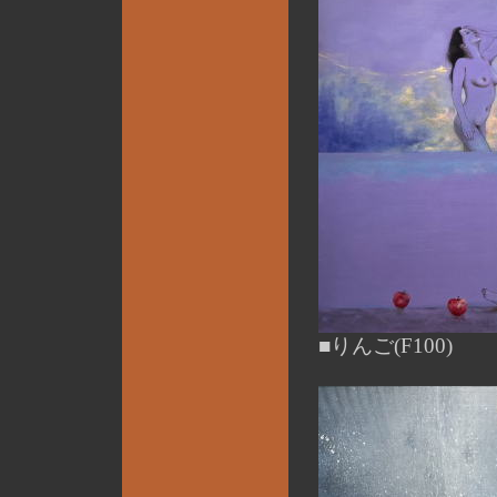
■りんご(F100)