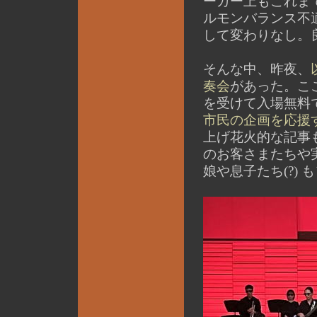
ーカー上もこれま
ルモンバランス不
して変わりなし。
そんな中、昨夜、
奏会
があった。こ
を受けて入場無料
市民の企画を応援
上げ花火的な記事も
のお客さまたちや
娘や息子たち(?) 