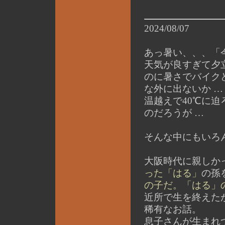
2024/08/07
あっ暑い、、、「
天気が良すぎて夕
のに暑さでバイク
な外に出ないか …
温越えで40℃に
のだろうが …
そんな中にもいろ
大阪時代に親しか
った「はる」
の孫
の子だ。「はる」
近所で生を終えた
稀有なお話。
息子さんが生まれ