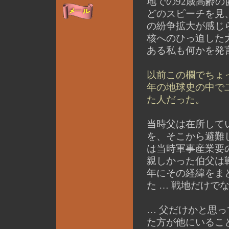
地での92歳高齢
どのスピーチを見
の紛争拡大が感じ
核へのひっ迫した
ある私も何かを発
以前この欄でちょ
年の地球史の中で
た人だった。
当時父は在所して
を、そこから避難
は当時軍事産業要
親しかった伯父は
年にその経緯をま
た … 戦地だけで
… 父だけかと思
た方が他にいるこ