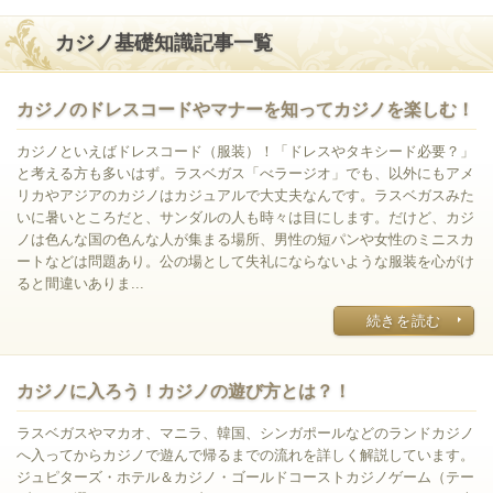
カジノ基礎知識記事一覧
カジノのドレスコードやマナーを知ってカジノを楽しむ！
カジノといえばドレスコード（服装）！「ドレスやタキシード必要？」
と考える方も多いはず。ラスベガス「べラージオ」でも、以外にもアメ
リカやアジアのカジノはカジュアルで大丈夫なんです。ラスベガスみた
いに暑いところだと、サンダルの人も時々は目にします。だけど、カジ
ノは色んな国の色んな人が集まる場所、男性の短パンや女性のミニスカ
ートなどは問題あり。公の場として失礼にならないような服装を心がけ
ると間違いありま...
続きを読む
カジノに入ろう！カジノの遊び方とは？！
ラスベガスやマカオ、マニラ、韓国、シンガポールなどのランドカジノ
へ入ってからカジノで遊んで帰るまでの流れを詳しく解説しています。
ジュピターズ・ホテル＆カジノ・ゴールドコーストカジノゲーム（テー