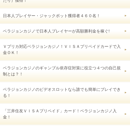
たり）獲得！
日本人プレイヤー・ジャックポット獲得者４６０名！
ベラジョンカジノで日本人プレイヤーが高額勝利金を稼ぐ!
Ｖプリカ対応ベラジョンカジノ！ＶＩＳＡプリペイドカードで入
金ＯＫ！
ベラジョンカジノのギャンブル依存症対策に役立つ４つの自己規
制とは？！
ベラジョンカジノのビデオスロットなら誰でも簡単にプレイでき
る！
「三井住友ＶＩＳＡプリペイド」カード！ベラジョンカジノ入
金！