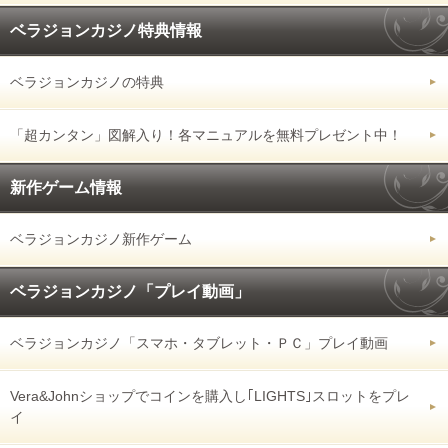
ベラジョンカジノ特典情報
ベラジョンカジノの特典
「超カンタン」図解入り！各マニュアルを無料プレゼント中！
新作ゲーム情報
ベラジョンカジノ新作ゲーム
ベラジョンカジノ「プレイ動画」
ベラジョンカジノ「スマホ・タブレット・ＰＣ」プレイ動画
Vera&Johnショップでコインを購入し｢LIGHTS｣スロットをプレ
イ