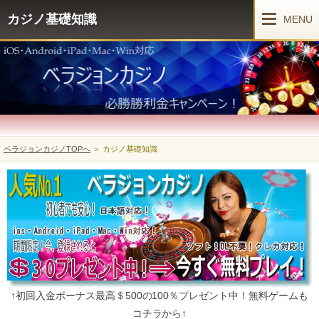
カジノ基礎知識
MENU
ベラジョンカジノTOPへ
＞ カジノ基礎知識
↑初回入金ボーナス最高＄500の100％プレゼント中！無料ゲームも
コチラから↑