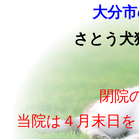
大分市
さとう犬
閉院
当院は４月末日を